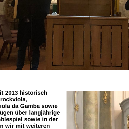
t 2013 historisch
rockviola,
Viola da Gamba sowie
fügen über langjährige
lespiel sowie in der
n wir mit weiteren